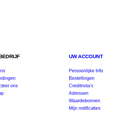
BEDRIJF
UW ACCOUNT
ons
Persoonlijke Info
edingen
Bestellingen
cteer ons
Creditnota's
ap
Adressen
Waardebonnen
Mijn notificaties