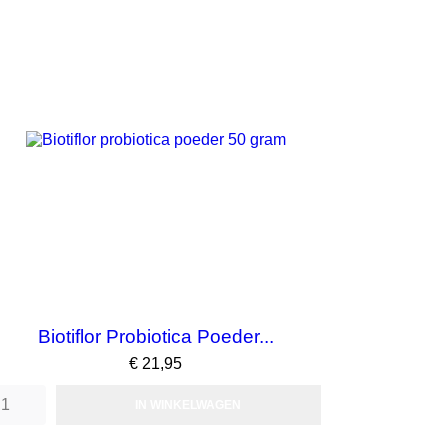
Biotiflor Probiotica Poeder...
Prijs
€ 21,95
IN WINKELWAGEN