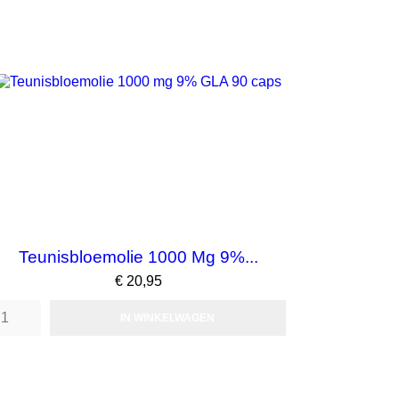
Teunisbloemolie 1000 Mg 9%...
Prijs
€ 20,95
IN WINKELWAGEN