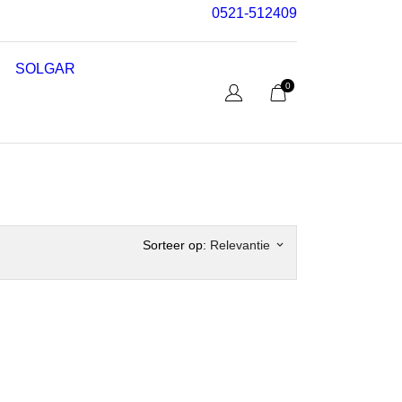
0521-512409
SOLGAR
0
Sorteer op:
Relevantie
keyboard_arrow_down