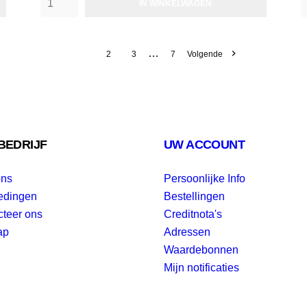
IN WINKELWAGEN
…

1
2
3
7
Volgende
BEDRIJF
UW ACCOUNT
ons
Persoonlijke Info
edingen
Bestellingen
cteer ons
Creditnota's
ap
Adressen
Waardebonnen
Mijn notificaties