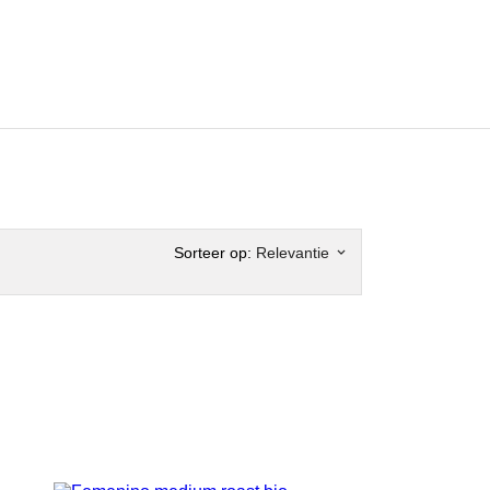
Sorteer op:
Relevantie
keyboard_arrow_down