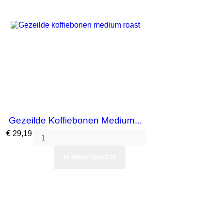
Gezeilde Koffiebonen Medium...
Prijs
€ 29,19
IN WINKELWAGEN