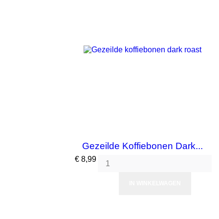
Gezeilde Koffiebonen Dark...
Prijs
€ 8,99
IN WINKELWAGEN