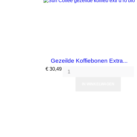
Gezeilde Koffiebonen Extra...
Prijs
€ 30,49
IN WINKELWAGEN