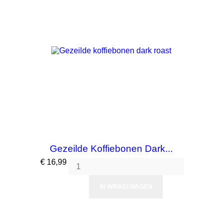
Gezeilde Koffiebonen Dark...
Prijs
€ 16,99
IN WINKELWAGEN