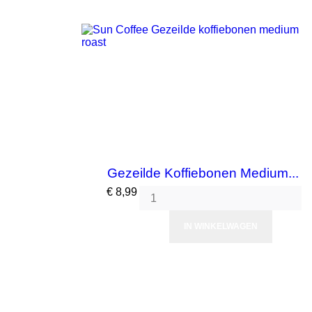
Gezeilde Koffiebonen Medium...
Prijs
€ 8,99
IN WINKELWAGEN