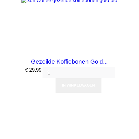
Gezeilde Koffiebonen Gold...
Prijs
€ 29,99
IN WINKELWAGEN