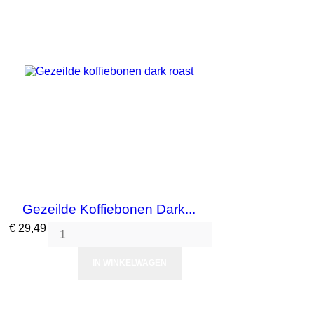
Gezeilde Koffiebonen Dark...
Prijs
€ 29,49
IN WINKELWAGEN