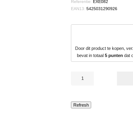
Referentie:
EXE082
EAN13:
5425031290926
Door dit product te kopen, ve
bevat in totaal
5
punten
dat 