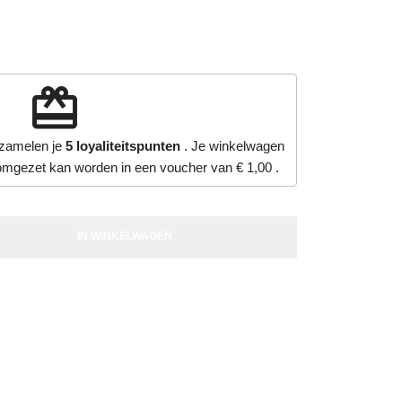
redeem
rzamelen je
5
loyaliteitspunten
. Je winkelwagen
omgezet kan worden in een voucher van
€ 1,00
.
IN WINKELWAGEN