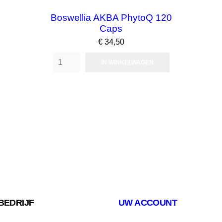
Boswellia AKBA PhytoQ 120
Caps
Prijs
€ 34,50
IN WINKELWAGEN
BEDRIJF
UW ACCOUNT