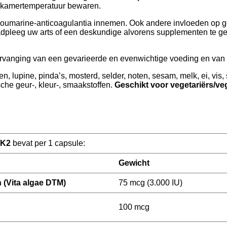
j kamertemperatuur bewaren.
 coumarine-anticoagulantia innemen. Ook andere invloeden op
pleeg uw arts of een deskundige alvorens supplementen te gebr
vanging van een gevarieerde en evenwichtige voeding en van e
ten, lupine, pinda’s, mosterd, selder, noten, sesam, melk, ei, vis
che geur-, kleur-, smaakstoffen.
Geschikt voor vegetariërs/ve
+ K2
bevat per 1 capsule:
Gewicht
n
(Vita algae D
TM
)
75 mcg (3.000 IU)
100 mcg