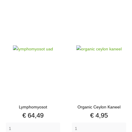
Lymphomyosot
Organic Ceylon Kaneel
Prijs
Prijs
€ 64,49
€ 4,95