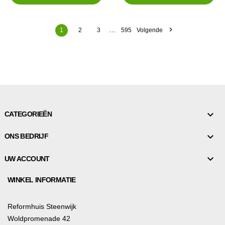

…
1
2
3
595
Volgende

CATEGORIEËN

ONS BEDRIJF

UW ACCOUNT
WINKEL INFORMATIE
Reformhuis Steenwijk
Woldpromenade 42