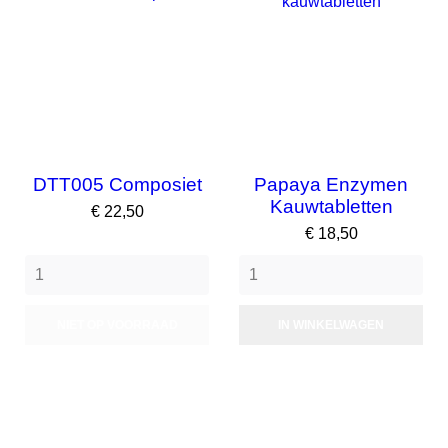
DTT005 Composiet
Papaya Enzymen
Kauwtabletten
Prijs
€ 22,50
Prijs
€ 18,50
NIET OP VOORRAAD
IN WINKELWAGEN