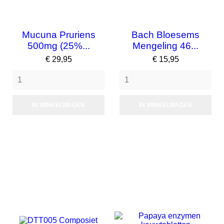
Mucuna Pruriens
Bach Bloesems
500mg (25%...
Mengeling 46...
Prijs
Prijs
€ 29,95
€ 15,95
IN WINKELWAGEN
IN WINKELWAGEN
NIET OP VOORRAAD