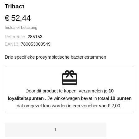
Tribact
€ 52,44
Inclusief belasting
Referentie:
285153
EAN13:
780053009549
Drie specifieke prosymbiotische bacteriestammen
redeem
Door dit product te kopen, verzamelen je
10
loyaliteitspunten
. Je winkelwagen bevat in totaal
10
punten
dat omgezet kan worden in een voucher van
€ 2,00
.