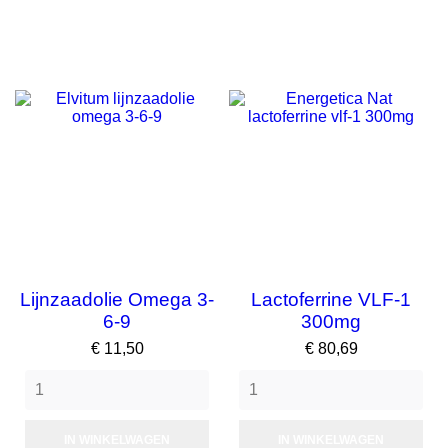
Lijnzaadolie Omega 3-
Lactoferrine VLF-1
6-9
300mg
Prijs
Prijs
€ 11,50
€ 80,69
IN WINKELWAGEN
IN WINKELWAGEN