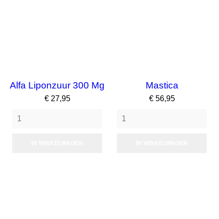
Alfa Liponzuur 300 Mg
Mastica
Prijs
Prijs
€ 27,95
€ 56,95
IN WINKELWAGEN
IN WINKELWAGEN