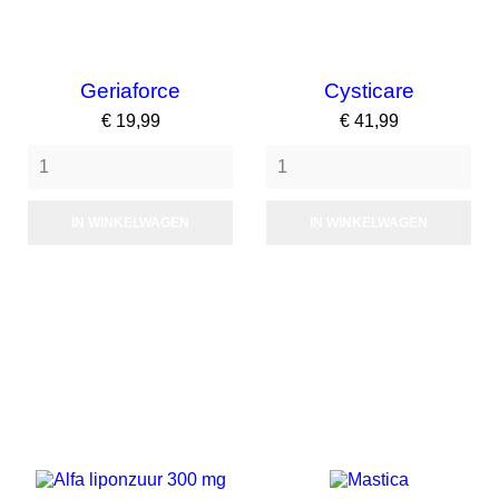
Geriaforce
Cysticare
Prijs
Prijs
€ 19,99
€ 41,99
IN WINKELWAGEN
IN WINKELWAGEN