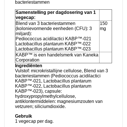
bacteriestammen
Samenstelling per dagdosering van 1
vegecap:
Blend van 3 bacteriestammen
150
(kolonievormende eenheden (CFU): 3
mg
miljard):
Pediococcus acidilactici KABP™-021
Lactobacillus plantarum KABP™-022
Lactobacillus plantarum KABP™-023
KABP™ is een handelsmerk van Kaneka
Corporation
Ingrediënten
Vulstof: microkristallijne cellulose, Blend van 3
bacteriestammen (Pediococcus acidilactici
KABP™-021, Lactobacillus plantarum
KABP™-022, Lactobacillus plantarum
KABP™-023), capsule:
hydroxypropylmethylcellulose,
antiklontermiddelen: magnesiumzouten van
vetzuren; siliciumdioxide.
Gebruik
1 vegecap per dag.