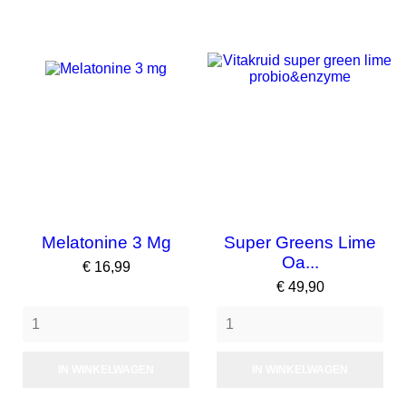
Melatonine 3 Mg
Super Greens Lime
Oa...
Prijs
€ 16,99
Prijs
€ 49,90
IN WINKELWAGEN
IN WINKELWAGEN