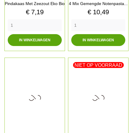
Pindakaas Met Zeezout Eko Bio
4 Mix Gemengde Notenpasta...
Prijs
Prijs
€ 7,19
€ 10,49
IN WINKELWAGEN
IN WINKELWAGEN
NIET OP VOORRAAD