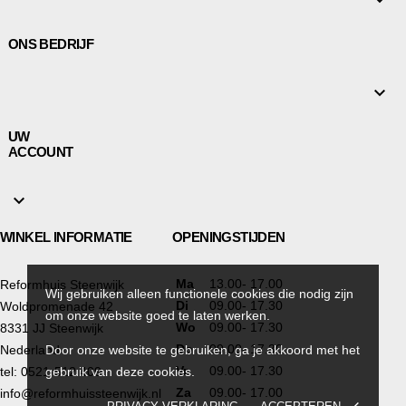

ONS BEDRIJF

UW
ACCOUNT

WINKEL INFORMATIE
OPENINGSTIJDEN
Ma
13.00- 17.00
Reformhuis Steenwijk
Wij gebruiken alleen functionele cookies die nodig zijn
Di
09.00- 17.30
Woldpromenade 42
om onze website goed te laten werken.
Wo
09.00- 17.30
8331 JJ Steenwijk
Do
09.00- 17.30
Nederland
Door onze website te gebruiken, ga je akkoord met het
Vr
09.00- 17.30
tel: 0521-512 409
gebruik van deze cookies.
Za
09.00- 17.00
info@reformhuissteenwijk.nl