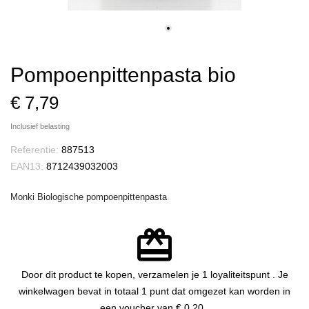
Pompoenpittenpasta bio
€ 7,79
Inclusief belasting
Referentie:
887513
EAN13:
8712439032003
Monki Biologische pompoenpittenpasta
redeem
Door dit product te kopen, verzamelen je
1
loyaliteitspunt
. Je
winkelwagen bevat in totaal
1
punt
dat omgezet kan worden in
een voucher van
€ 0,20
.