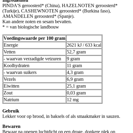
Ingrediënten
PINDA'S geroosterd* (China), HAZELNOTEN geroosterd*
(Turkije), CASHEWNOTEN geroosterd* (Burkina faso),
AMANDELEN geroosterd* (Spanje).
Kan andere noten en sesam bevatten.
* = van biologische landbouw
Voedingswaarde per 100 gram
Energie
2621 kJ / 633 kcal
Vetten
52,7 gram
- waarvan verzadigde vetzuren
9 gram
Koolhydraten
11 gram
- waarvan suikers
4,3 gram
Vezels
6,9 gram
Eiwitten
25,1 gram
Zout
0,03 gram
Natrium
12 mg
Gebruik
Lekker voor op brood, in baksels of als smaakmaker in sauzen.
Bewaren
Bewaar na openen luchtdicht op een droge, donkere plek op