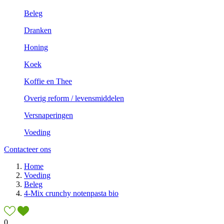
Beleg
Dranken
Honing
Koek
Koffie en Thee
Overig reform / levensmiddelen
Versnaperingen
Voeding
Contacteer ons
Home
Voeding
Beleg
4-Mix crunchy notenpasta bio
0