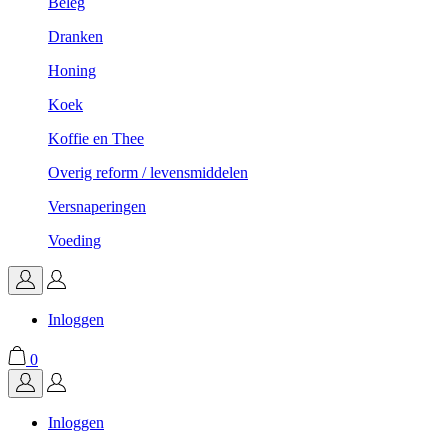
Beleg
Dranken
Honing
Koek
Koffie en Thee
Overig reform / levensmiddelen
Versnaperingen
Voeding
Inloggen
0
Inloggen