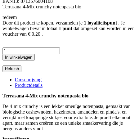
EAN13:
8713576004168
Terrasana 4-Mix crunchy notenpasta bio
redeem
Door dit product te kopen, verzamelen je
1
loyaliteitspunt
. Je
winkelwagen bevat in totaal
1
punt
dat omgezet kan worden in een
voucher van
€ 0,20
.
In winkelwagen
Omschrijving
Productdetails
Terrasana 4-Mix crunchy notenpasta bio
De 4-mix crunchy is een lekker smeuïge notenpasta, gemaakt van
biologische cashewnoten, hazelnoten, amandelen en pinda's, en
verrijkt met knapperige stukjes voor extra bite. Je proeft elke noot
apart, maar samen creëren ze een unieke smaakervaring die je
nergens anders vindt.