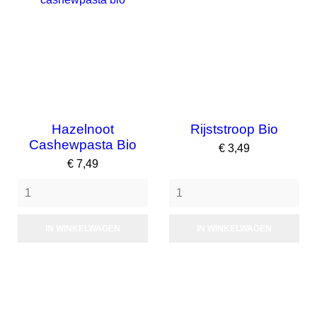
Hazelnoot
Rijststroop Bio
Cashewpasta Bio
Prijs
€ 3,49
Prijs
€ 7,49
IN WINKELWAGEN
IN WINKELWAGEN