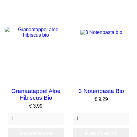
Granaatappel Aloe
3 Notenpasta Bio
Hibiscus Bio
Prijs
€ 9,29
Prijs
€ 3,99
IN WINKELWAGEN
IN WINKELWAGEN