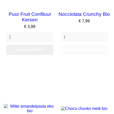
Puur Fruit Confituur
Nocciolata Crunchy Bio
Kersen
Prijs
€ 7,99
Prijs
€ 3,99
IN WINKELWAGEN
NIET OP VOORRAAD
NIET OP VOORRAAD