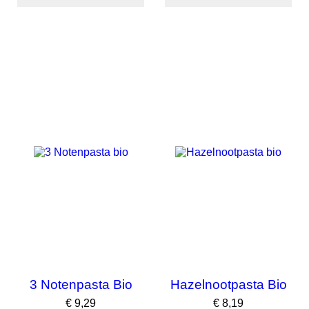
3 Notenpasta Bio
Hazelnootpasta Bio
Prijs
Prijs
€ 9,29
€ 8,19