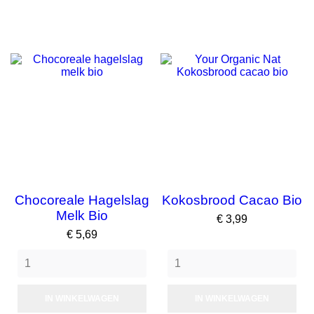
Chocoreale Hagelslag
Kokosbrood Cacao Bio
Melk Bio
Prijs
€ 3,99
Prijs
€ 5,69
IN WINKELWAGEN
IN WINKELWAGEN