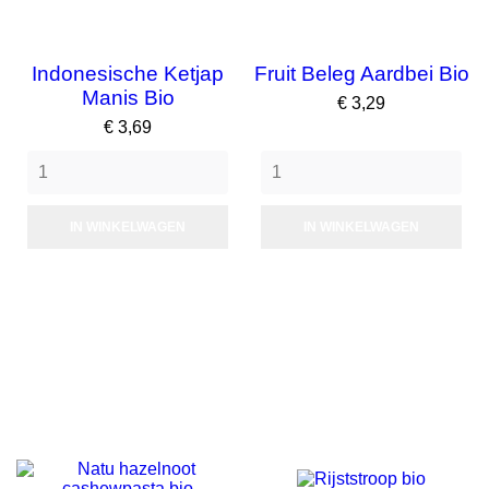
Indonesische Ketjap
Fruit Beleg Aardbei Bio
Manis Bio
Prijs
€ 3,29
Prijs
€ 3,69
IN WINKELWAGEN
IN WINKELWAGEN