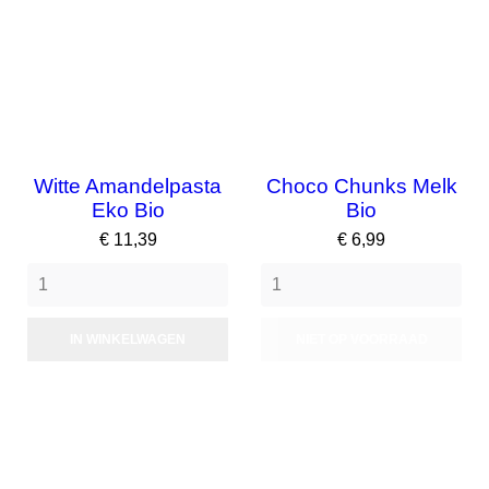
Witte Amandelpasta
Choco Chunks Melk
Eko Bio
Bio
Prijs
Prijs
€ 11,39
€ 6,99
IN WINKELWAGEN
NIET OP VOORRAAD