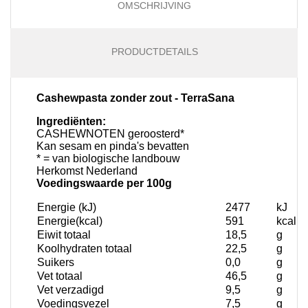
OMSCHRIJVING
PRODUCTDETAILS
Cashewpasta zonder zout - TerraSana
Ingrediënten:
CASHEWNOTEN geroosterd*
Kan sesam en pinda's bevatten
* = van biologische landbouw
Herkomst Nederland
Voedingswaarde per 100g
Energie (kJ)
2477
kJ
Energie(kcal)
591
kcal
Eiwit totaal
18,5
g
Koolhydraten totaal
22,5
g
Suikers
0,0
g
Vet totaal
46,5
g
Vet verzadigd
9,5
g
Voedingsvezel
7,5
g