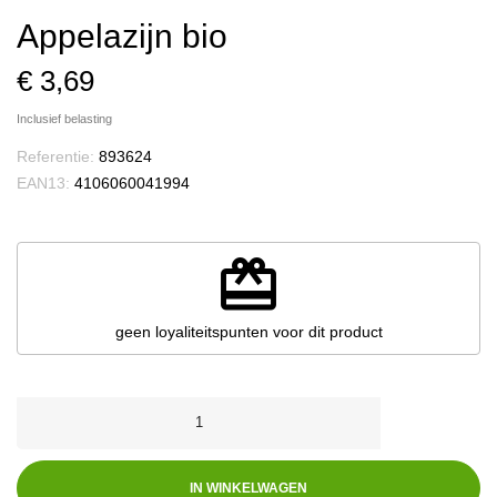
Appelazijn bio
€ 3,69
Inclusief belasting
Referentie:
893624
EAN13:
4106060041994
redeem
geen loyaliteitspunten voor dit product
IN WINKELWAGEN