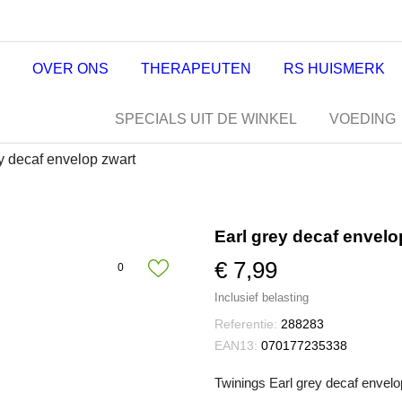
OVER ONS
THERAPEUTEN
RS HUISMERK
SPECIALS UIT DE WINKEL
VOEDING
y decaf envelop zwart
Earl grey decaf envelo
€ 7,99
0
Inclusief belasting
Referentie:
288283
EAN13:
070177235338
Twinings Earl grey decaf envelo