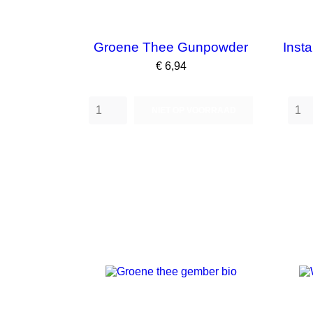
Groene Thee Gunpowder
Inst
Prijs
€ 6,94
NIET OP VOORRAAD