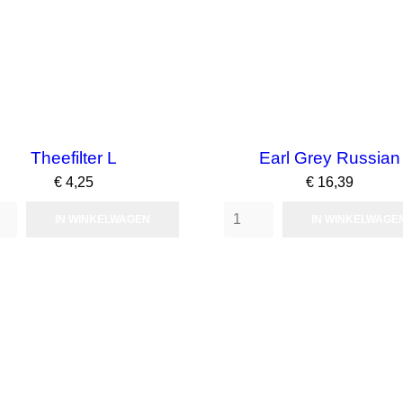
Theefilter L
Earl Grey Russian
Prijs
Prijs
€ 4,25
€ 16,39
IN WINKELWAGEN
IN WINKELWAGE