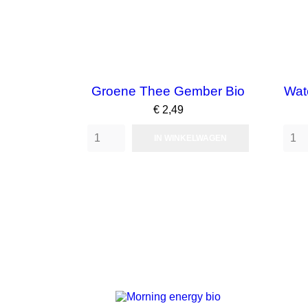
Groene Thee Gember Bio
Wate
Prijs
€ 2,49
IN WINKELWAGEN