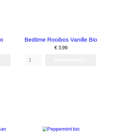
io
Bedtime Rooibos Vanille Bio
Prijs
€ 3,99
N
IN WINKELWAGEN