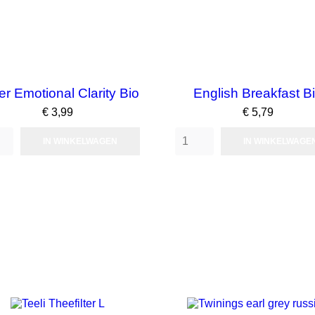
r Emotional Clarity Bio
English Breakfast B
Prijs
Prijs
€ 3,99
€ 5,79
IN WINKELWAGEN
IN WINKELWAGE