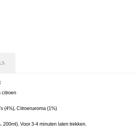
LS
t
 citroen
's (4%), Citroenaroma (1%)
. 200ml). Voor 3-4 minuten laten trekken.