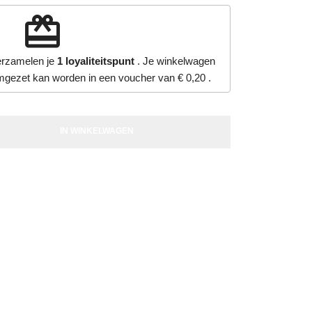
redeem
verzamelen je
1
loyaliteitspunt
. Je winkelwagen
mgezet kan worden in een voucher van
€ 0,20
.
IN WINKELWAGEN