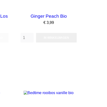
 Los
Ginger Peach Bio
Prijs
€ 3,99
AD
IN WINKELWAGEN