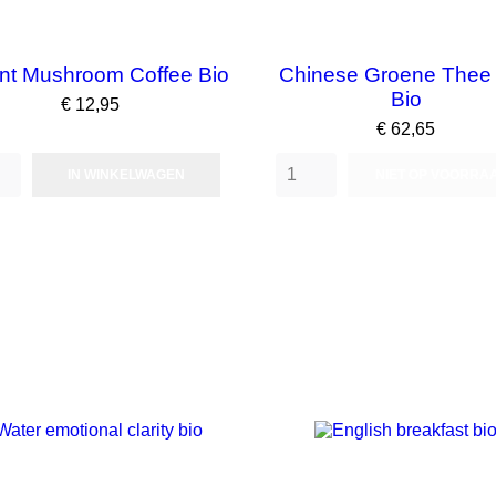
ant Mushroom Coffee Bio
Chinese Groene Thee
Bio
Prijs
€ 12,95
Prijs
€ 62,65
IN WINKELWAGEN
NIET OP VOORRA