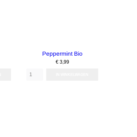
Peppermint Bio
Prijs
€ 3,99
N
IN WINKELWAGEN