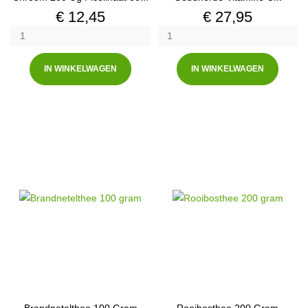
Prijs
Prijs
€ 12,45
€ 27,95
IN WINKELWAGEN
IN WINKELWAGEN
Brandnetelthee 100 Gram
Rooibosthee 200 Gram