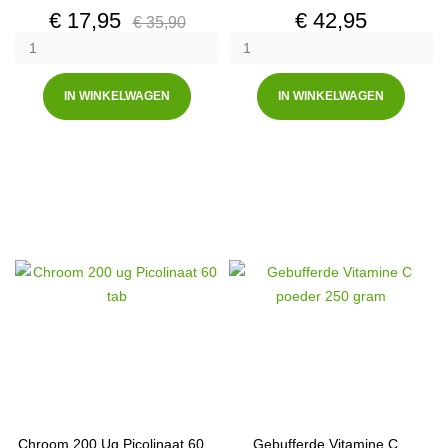
Prijs
Normale
Prijs
€ 17,95
€ 42,95
€ 35,90
prijs
IN WINKELWAGEN
IN WINKELWAGEN
Chroom 200 Ug Picolinaat 60...
Gebufferde Vitamine C...