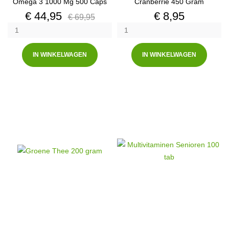
Omega 3 1000 Mg 500 Caps
Cranberrie 450 Gram
Prijs
Normale
Prijs
€ 44,95
€ 8,95
€ 69,95
prijs
IN WINKELWAGEN
IN WINKELWAGEN