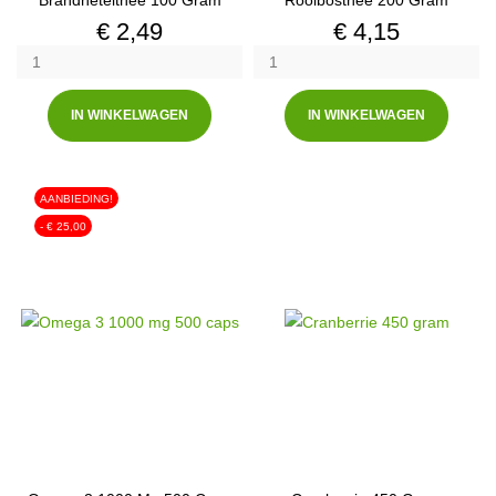
Prijs
Prijs
€ 2,49
€ 4,15
IN WINKELWAGEN
IN WINKELWAGEN
AANBIEDING!
- € 25,00