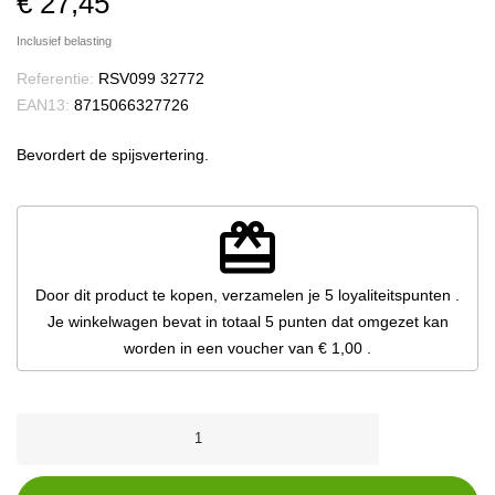
€ 27,45
Inclusief belasting
Referentie:
RSV099 32772
EAN13:
8715066327726
Bevordert de spijsvertering.
redeem
Door dit product te kopen, verzamelen je
5
loyaliteitspunten
.
Je winkelwagen bevat in totaal
5
punten
dat omgezet kan
worden in een voucher van
€ 1,00
.