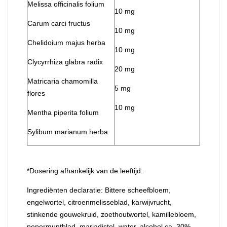
Melissa officinalis folium
10 mg
Carum carci fructus
10 mg
Chelidoium majus herba
10 mg
Clycyrrhiza glabra radix
20 mg
Matricaria chamomilla
5 mg
flores
10 mg
Mentha piperita folium
Sylibum marianum herba
*Dosering afhankelijk van de leeftijd.
Ingrediënten declaratie
: Bittere scheefbloem,
engelwortel, citroenmelisseblad, karwijvrucht,
stinkende gouwekruid, zoethoutwortel, kamillebloem,
pepermuntblad, mariadistel, water, alcohol ca. 30%