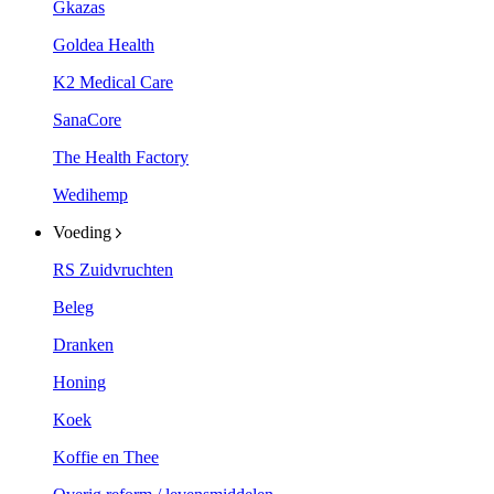
Gkazas
Goldea Health
K2 Medical Care
SanaCore
The Health Factory
Wedihemp
Voeding
RS Zuidvruchten
Beleg
Dranken
Honing
Koek
Koffie en Thee