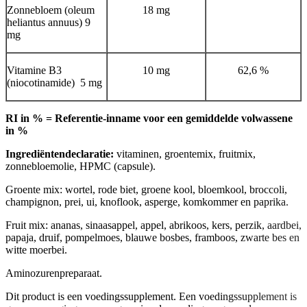
Zonnebloem (oleum
18 mg
heliantus annuus) 9
mg
Vitamine B3
10 mg
62,6 %
(niocotinamide) 5 mg
RI in % = Referentie-inname voor een gemiddelde volwassene
in %
Ingrediëntendeclaratie:
vitaminen, groentemix, fruitmix,
zonnebloemolie, HPMC (capsule).
Groente mix: wortel, rode biet, groene kool, bloemkool, broccoli,
champignon, prei, ui, knoflook, asperge, komkommer en paprika.
Fruit mix: ananas, sinaasappel, appel, abrikoos, kers, perzik, aardbei,
papaja, druif, pompelmoes, blauwe bosbes, framboos, zwarte bes en
witte moerbei.
Aminozurenpreparaat.
Dit product is een voedingssupplement. Een voedingssupplement is