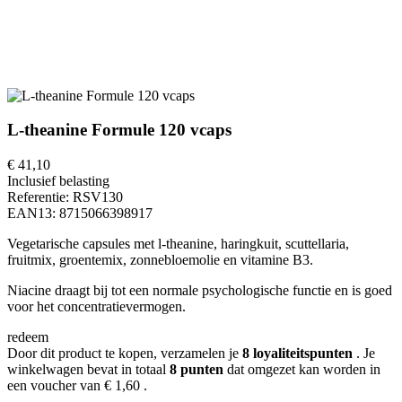
L-theanine Formule 120 vcaps
€ 41,10
Inclusief belasting
Referentie:
RSV130
EAN13:
8715066398917
Vegetarische capsules met l-theanine, haringkuit, scuttellaria,
fruitmix, groentemix, zonnebloemolie en vitamine B3.
Niacine draagt bij tot een normale psychologische functie en is goed
voor het concentratievermogen.
redeem
Door dit product te kopen, verzamelen je
8
loyaliteitspunten
. Je
winkelwagen bevat in totaal
8
punten
dat omgezet kan worden in
een voucher van
€ 1,60
.