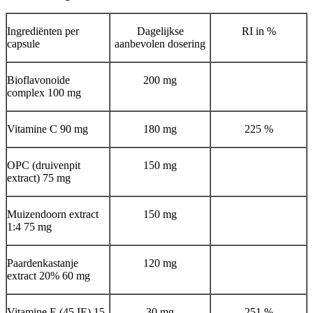
Ingrediënten per
Dagelijkse
RI in %
capsule
aanbevolen dosering
Bioflavonoide
200 mg
complex 100 mg
Vitamine C 90 mg
180 mg
225 %
OPC (druivenpit
150 mg
extract) 75 mg
Muizendoorn extract
150 mg
1:4 75 mg
Paardenkastanje
120 mg
extract 20% 60 mg
Vitamine E (45 IE) 15
30 mg
251 %