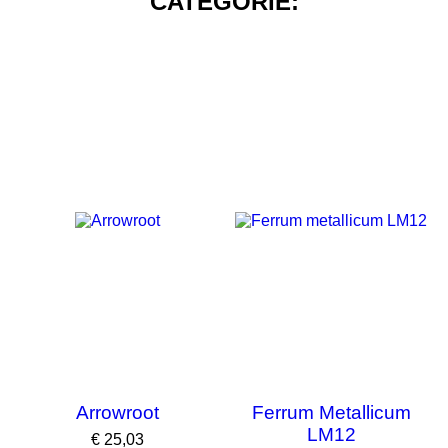
CATEGORIE:
NIET OP VOORRAAD
Arrowroot
Ferrum Metallicum
LM12
Prijs
€ 25,03