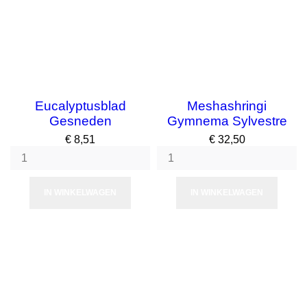
Eucalyptusblad
Meshashringi
Gesneden
Gymnema Sylvestre
Prijs
Prijs
€ 8,51
€ 32,50
IN WINKELWAGEN
IN WINKELWAGEN