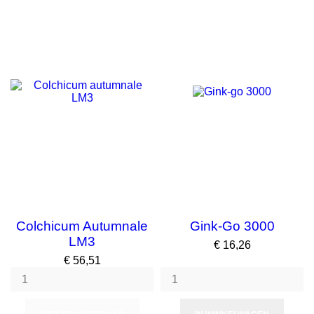
Colchicum Autumnale
Gink-Go 3000
LM3
Prijs
€ 16,26
Prijs
€ 56,51