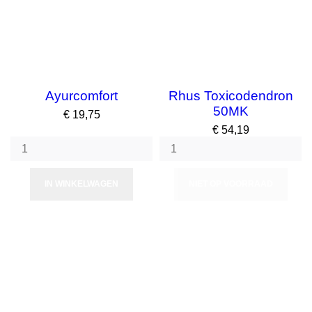
Ayurcomfort
Rhus Toxicodendron
50MK
Prijs
€ 19,75
Prijs
€ 54,19
IN WINKELWAGEN
NIET OP VOORRAAD