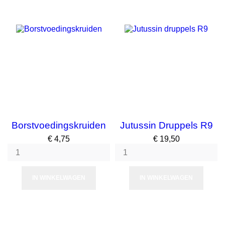
Borstvoedingskruiden
Jutussin Druppels R9
Prijs
Prijs
€ 4,75
€ 19,50
IN WINKELWAGEN
IN WINKELWAGEN
NIET OP VOORRAAD