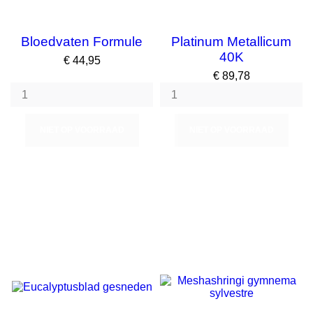
Bloedvaten Formule
Platinum Metallicum
40K
Prijs
€ 44,95
Prijs
€ 89,78
NIET OP VOORRAAD
NIET OP VOORRAAD