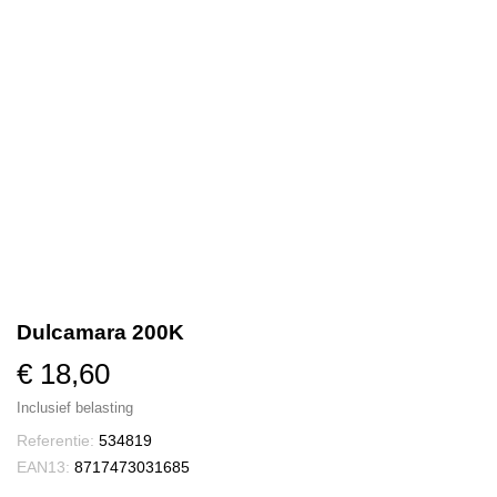
Dulcamara 200K
€ 18,60
Inclusief belasting
Referentie:
534819
EAN13:
8717473031685