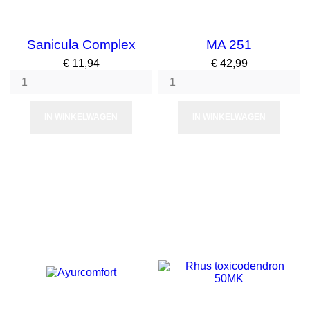
Sanicula Complex
MA 251
Prijs
Prijs
€ 11,94
€ 42,99
IN WINKELWAGEN
IN WINKELWAGEN
NIET OP VOORRAAD