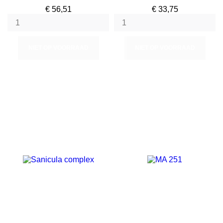
Prijs
Prijs
€ 56,51
€ 33,75
NIET OP VOORRAAD
NIET OP VOORRAAD