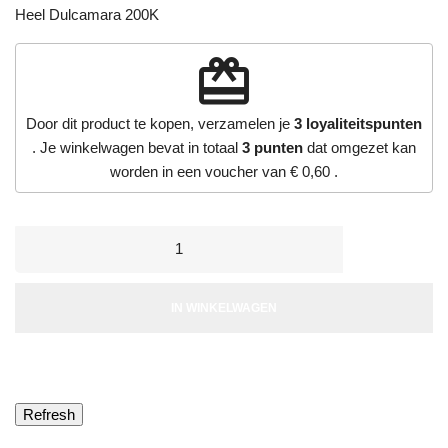
Heel Dulcamara 200K
redeem
Door dit product te kopen, verzamelen je
3
loyaliteitspunten
. Je winkelwagen bevat in totaal
3
punten
dat omgezet kan
worden in een voucher van
€ 0,60
.
IN WINKELWAGEN